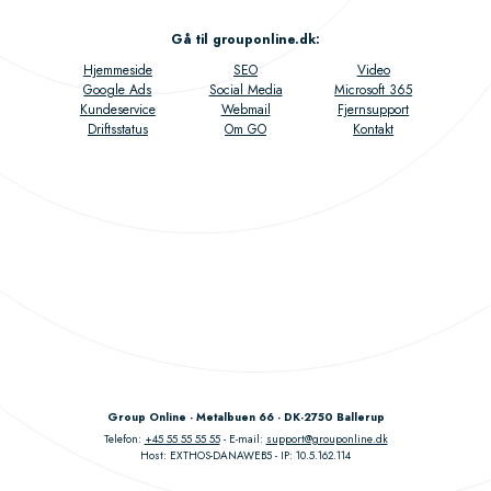
Gå til grouponline.dk
:
Hjemmeside
SEO
Video
Google Ads
Social Media
Microsoft 365
Kundeservice
Webmail
Fjernsupport
Driftsstatus
Om GO
Kontakt
Group Online - Metalbuen 66 - DK-2750 Ballerup
Telefon:
+45 55 55 55 55
E-mail:
support@grouponline.dk
Host: EXTHOS-DANAWEB5
IP: 10.5.162.114